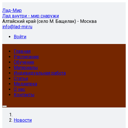
Лад-Мир
Лад внутри - мир снаружи
Алтайский край (село М. Бащелак) - Москва
info@lad-mir.ru
Войти
Главная
Расписание
Обучение
Материалы
Индивидуальная работа
Статьи
Медиатека
О нас
Контакты
Новости