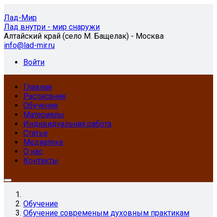
Лад-Мир
Лад внутри - мир снаружи
Алтайский край (село М. Бащелак) - Москва
info@lad-mir.ru
Войти
Главная
Расписание
Обучение
Материалы
Индивидуальная работа
Статьи
Медиатека
О нас
Контакты
Обучение
Обучение современым духовным практикам