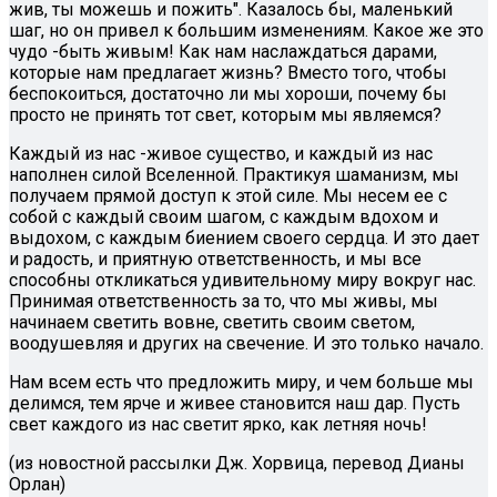
жив, ты можешь и пожить". Казалось бы, маленький
шаг, но он привел к большим изменениям. Какое же это
чудо -быть живым! Как нам наслаждаться дарами,
которые нам предлагает жизнь? Вместо того, чтобы
беспокоиться, достаточно ли мы хороши, почему бы
просто не принять тот свет, которым мы являемся?
Каждый из нас -живое существо, и каждый из нас
наполнен силой Вселенной. Практикуя шаманизм, мы
получаем прямой доступ к этой силе. Мы несем ее с
собой с каждый своим шагом, с каждым вдохом и
выдохом, с каждым биением своего сердца. И это дает
и радость, и приятную ответственность, и мы все
способны откликаться удивительному миру вокруг нас.
Принимая ответственность за то, что мы живы, мы
начинаем светить вовне, светить своим светом,
воодушевляя и других на свечение. И это только начало.
Нам всем есть что предложить миру, и чем больше мы
делимся, тем ярче и живее становится наш дар. Пусть
свет каждого из нас светит ярко, как летняя ночь!
(из новостной рассылки Дж. Хорвица, перевод Дианы
Орлан)