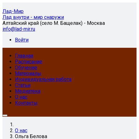
Лад-Мир
Лад внутри - мир снаружи
Алтайский край (село М. Бащелак) - Москва
info@lad-mir.ru
Войти
Главная
Расписание
Обучение
Материалы
Индивидуальная работа
Статьи
Медиатека
О нас
Контакты
О нас
Ольга Белова