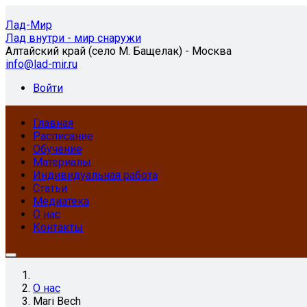
Лад-Мир
Лад внутри - мир снаружи
Алтайский край (село М. Бащелак) - Москва
info@lad-mir.ru
Войти
Главная
Расписание
Обучение
Материалы
Индивидуальная работа
Статьи
Медиатека
О нас
Контакты
О нас
Mari Bech